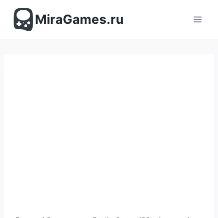
Перейти
к
MiraGames.ru
содержимому