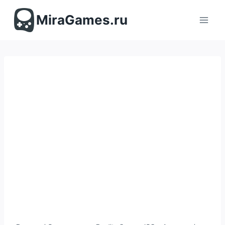
Перейти
к
MiraGames.ru
содержимому