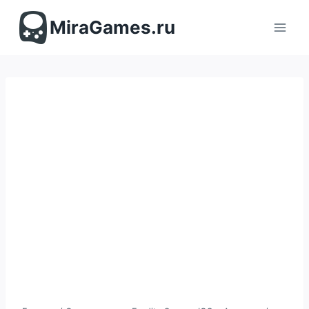
Перейти
к
MiraGames.ru
содержимому