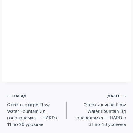
Навигация
НАЗАД
ДАЛЕЕ
по
Ответы к игре Flow
Ответы к игре Flow
Water Fountain 3д
Water Fountain 3д
записям
головоломка — HARD c
головоломка — HARD c
11 по 20 уровень
31 по 40 уровень