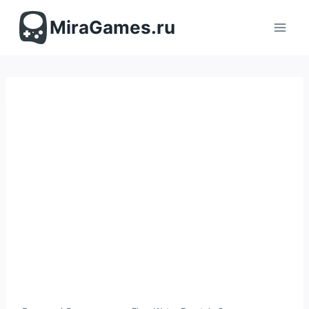
Перейти
к
MiraGames.ru
содержимому