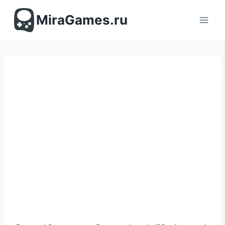
Перейти
к
MiraGames.ru
содержимому