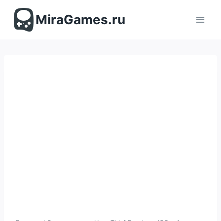
Перейти
к
MiraGames.ru
содержимому