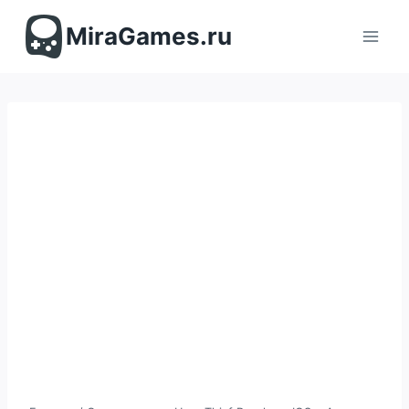
Перейти
к
MiraGames.ru
содержимому