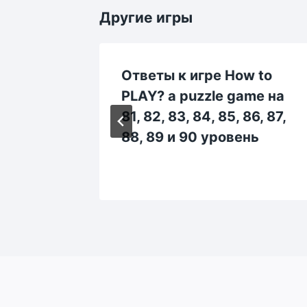
Другие игры
 to
Ответы к игре How to
me на
PLAY? a puzzle game на
6, 57,
81, 82, 83, 84, 85, 86, 87,
нь
88, 89 и 90 уровень