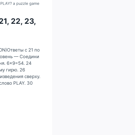
 PLAY? a puzzle game
1, 22, 23,
ON)Ответы с 21 по
Уровень — Соедини
ня. 6×9=54. 24
му гирю. 26
изведения сверху.
слово PLAY. 30