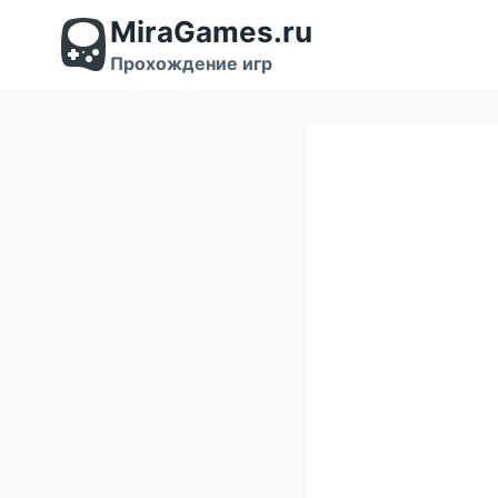
Перейти
MiraGames.ru
к
содержимому
Прохождение игр