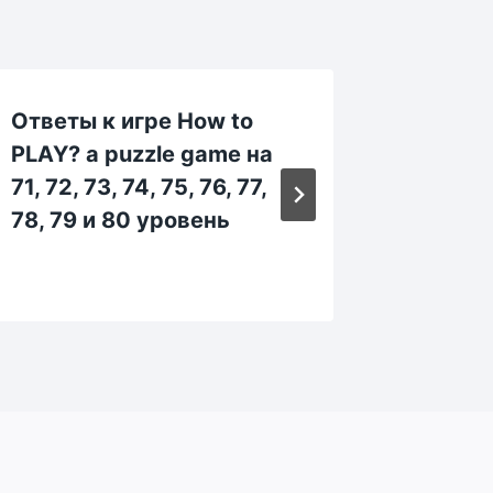
Ответы к игре How to
Ответы
PLAY? a puzzle game на
PLAY? 
71, 72, 73, 74, 75, 76, 77,
101, 10
78, 79 и 80 уровень
106, 10
уровен