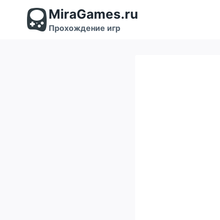
Перейти
MiraGames.ru
к
содержимому
Прохождение игр