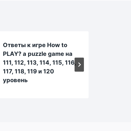
Ответы к игре How to
Ответы
PLAY? a puzzle game на
PLAY? 
111, 112, 113, 114, 115, 116,
21, 22, 
117, 118, 119 и 120
28, 29
уровень