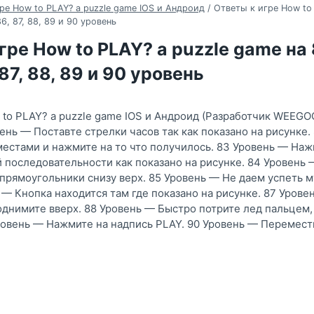
ре How to PLAY? a puzzle game IOS и Андроид
/
Ответы к игре How to
 86, 87, 88, 89 и 90 уровень
гре How to PLAY? a puzzle game на 8
 87, 88, 89 и 90 уровень
 to PLAY? a puzzle game IOS и Андроид (Разработчик WEEGO
ень — Поставте стрелки часов так как показано на рисунке.
естами и нажмите на то что получилось. 83 Уровень — На
й последовательности как показано на рисунке. 84 Уровень
 прямоугольники снизу верх. 85 Уровень — Не даем успеть 
 — Кнопка находится там где показано на рисунке. 87 Урове
однимите вверх. 88 Уровень — Быстро потрите лед пальцем,
ровень — Нажмите на надпись PLAY. 90 Уровень — Перемест