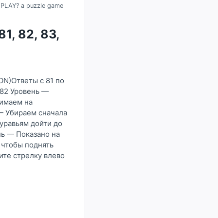
 PLAY? a puzzle game
1, 82, 83,
ON)Ответы с 81 по
 82 Уровень —
жимаем на
 — Убираем сначала
муравьям дойти до
нь — Показано на
 чтобы поднять
ите стрелку влево