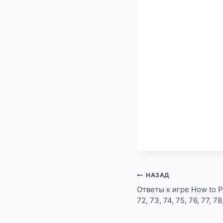
Навигация
НАЗАД
по
Ответы к игре How to P
72, 73, 74, 75, 76, 77, 7
записям