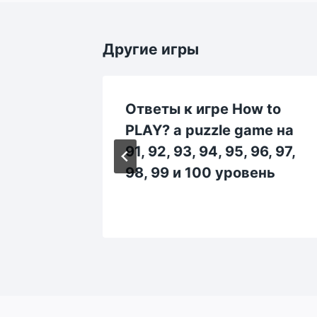
Другие игры
 to
Ответы к игре How to
e на 1,
PLAY? a puzzle game на
и 10
91, 92, 93, 94, 95, 96, 97,
98, 99 и 100 уровень