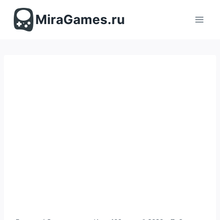
Перейти
к
MiraGames.ru
содержимому