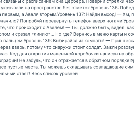
и связаны с расписанием сна Цербера. Поверни стрелки часо
указывали на пространство без отметок.Уровень 136: Побед
первым, а Авеля вторым.Уровень 137: Найди выход! — Хм, 
 значило? Попробуй перевернуть телефон вверх ногами!Уров
е, что происходит с Авелем! — Ты, должно быть, видел, ка
рпом и срезал «линию»… Но где? Вернись в меню карты и с
 пальцем!Уровень 139: Выбирайся из комнаты! — Принцесс
ерез дверь, потому что снаружи стоит солдат. Зажги розову
каф. Код для открытия маленькой коробочки написан на об
ографий! Не забудь, что он отражается в обратном порядке!У
все пустые места. Ты можешь складывать совпадающие сим
вильный ответ! Весь список уровней