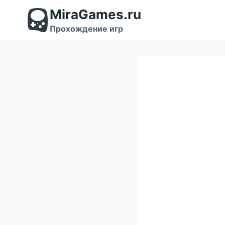
Перейти
MiraGames.ru
к
содержимому
Прохождение игр