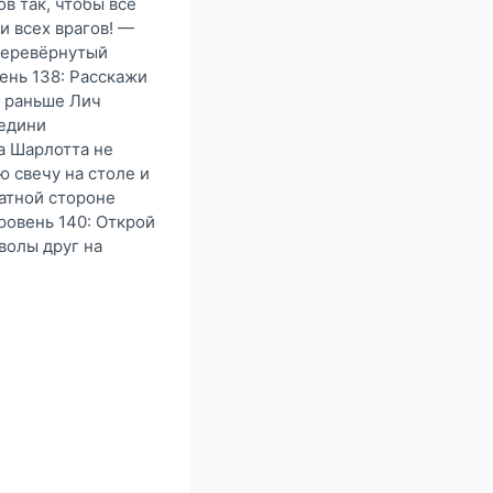
в так, чтобы все
и всех врагов! —
перевёрнутый
ень 138: Расскажи
к раньше Лич
оедини
а Шарлотта не
ю свечу на столе и
ратной стороне
ровень 140: Открой
волы друг на