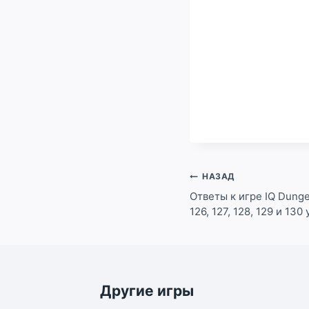
Навигация
НАЗАД
по
Ответы к игре IQ Dungeo
126, 127, 128, 129 и 130
записям
Другие игры