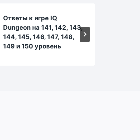
Ответы к игре IQ
Ответы
Dungeon на 141, 142, 143,
Dungeon
144, 145, 146, 147, 148,
35, 36,
149 и 150 уровень
уровен