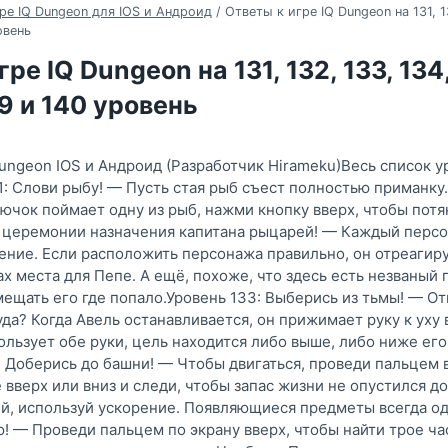
ре IQ Dungeon для IOS и Андроид
/
Ответы к игре IQ Dungeon на 131, 13
овень
ре IQ Dungeon на 131, 132, 133, 134,
39 и 140 уровень
Dungeon IOS и Андроид (Разработчик Hirameku)Весь список у
1: Слови рыбу! — Пусть стая рыб съест полностью приманку.
рючок поймает одну из рыб, нажми кнопку вверх, чтобы потя
к церемонии назначения капитана рыцарей! — Каждый перс
ние. Если расположить персонажа правильно, он отреагир
х места для Пепе. А ещё, похоже, что здесь есть незваный 
мещать его где попало.Уровень 133: Выберись из тьмы! — От
да? Когда Авель останавливается, он прижимает руку к уху
пользует обе руки, цель находится либо выше, либо ниже ег
: Доберись до башни! — Чтобы двигаться, проведи пальцем в
вверх или вниз и следи, чтобы запас жизни не опустился до
ий, используй ускорение. Появляющиеся предметы всегда од
ю! — Проведи пальцем по экрану вверх, чтобы найти трое ч