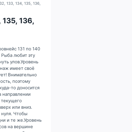
2, 133, 134, 135, 136,
 135, 136,
ровнейс 131 по 140
 Рыба любит эту
нуть улов.Уровень
онаж имеет своё
ует! Внимательно
гость, поэтому
куда-то доносится
 в направлении
о текущего
верх или вниз.
 нуля. Чтобы
ни и те же.Уровень
асов на вершине