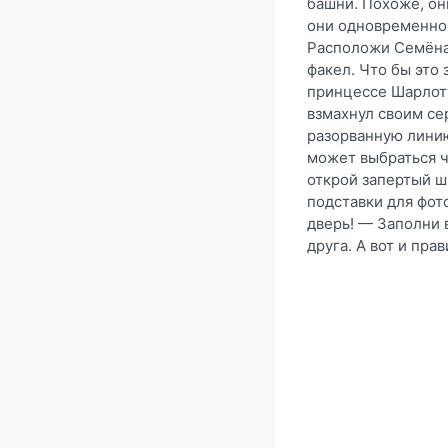
башни. Похоже, он
они одновременно 
Расположи Семёна 
факел. Что бы это
принцессе Шарлотт
взмахнул своим се
разорванную линию
может выбраться ч
открой запертый ш
подставки для фот
дверь! — Заполни 
друга. А вот и пра