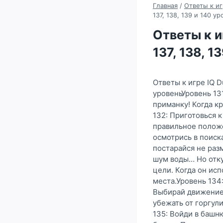
Главная
/
Ответы к иг
137, 138, 139 и 140 ур
Ответы к иг
137, 138, 1
Ответы к игре IQ 
уровеньУровень 13
приманку! Когда к
132: Приготовься 
правильное положе
осмотрись в поиска
постарайся не раз
шум воды… Но отку
цели. Когда он ис
места.Уровень 134
Выбирай движение 
убежать от горгул
135: Войди в башн