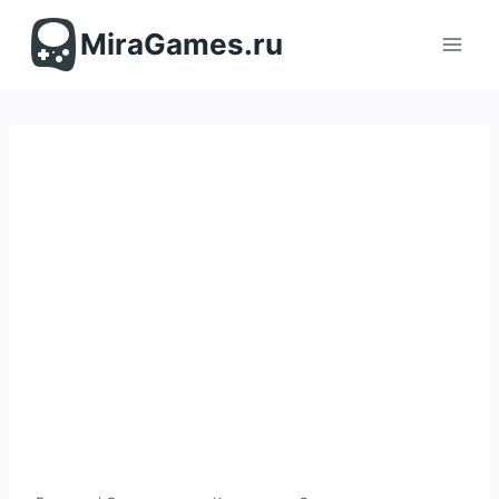
Перейти
к
MiraGames.ru
содержимому