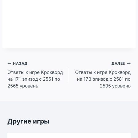
Навигация
НАЗАД
ДАЛЕЕ
по
Ответы к игре Крокворд
Ответы к игре Крокворд
на 171 эпизод с 2551 по
на 173 эпизод с 2581 по
записям
2565 уровень
2595 уровень
Другие игры