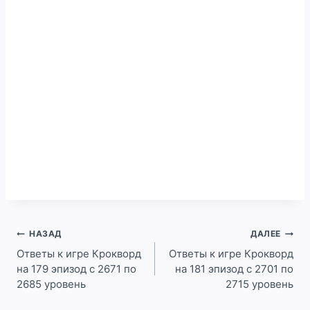
Навигация
НАЗАД
ДАЛЕЕ
по
Ответы к игре Крокворд
Ответы к игре Крокворд
на 179 эпизод с 2671 по
на 181 эпизод с 2701 по
записям
2685 уровень
2715 уровень