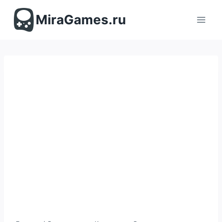
Перейти
к
MiraGames.ru
содержимому