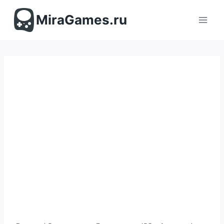
Перейти
к
MiraGames.ru
содержимому