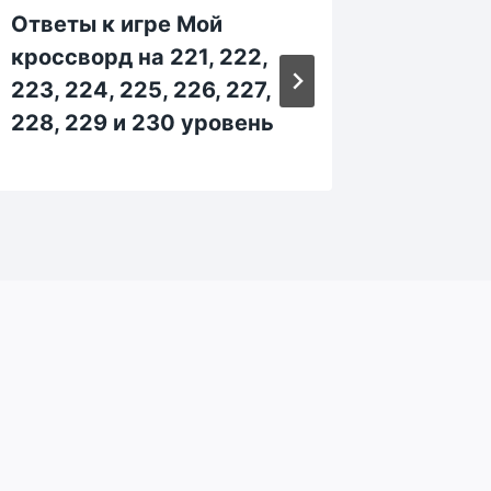
Ответы к игре Мой
Ответы
кроссворд на 221, 222,
кроссво
223, 224, 225, 226, 227,
123, 12
228, 229 и 230 уровень
128, 1