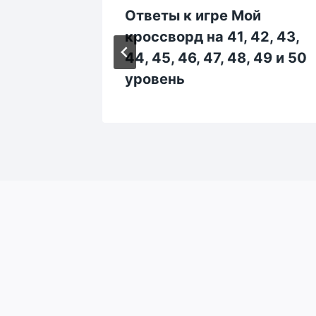
й
Ответы к игре Мой
 292,
кроссворд на 41, 42, 43,
 297,
44, 45, 46, 47, 48, 49 и 50
овень
уровень