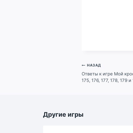
Навигация
НАЗАД
по
Ответы к игре Мой кросс
175, 176, 177, 178, 179 
записям
Другие игры