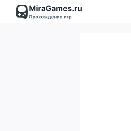
Перейти
MiraGames.ru
к
содержимому
Прохождение игр