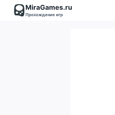
Перейти
MiraGames.ru
к
содержимому
Прохождение игр