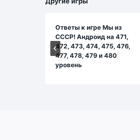
Другие игры
 из
Ответы к игре Мы из
 681,
СССР! Андроид на 471,
, 686,
472, 473, 474, 475, 476,
0
477, 478, 479 и 480
уровень