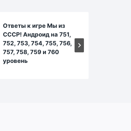
Ответы к игре Мы из
Ответы
СССР! Андроид на 751,
СССР! 
752, 753, 754, 755, 756,
662, 66
757, 758, 759 и 760
667, 66
уровень
уровен