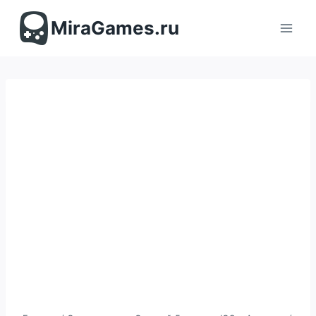
Перейти
к
MiraGames.ru
содержимому