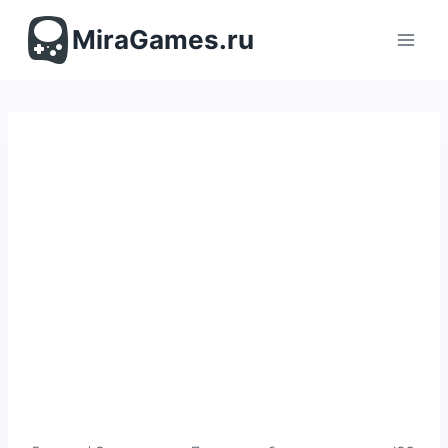
Перейти
к
MiraGames.ru
содержимому