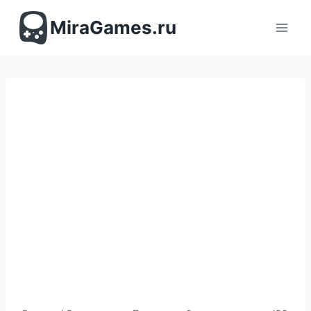
Перейти
к
MiraGames.ru
содержимому