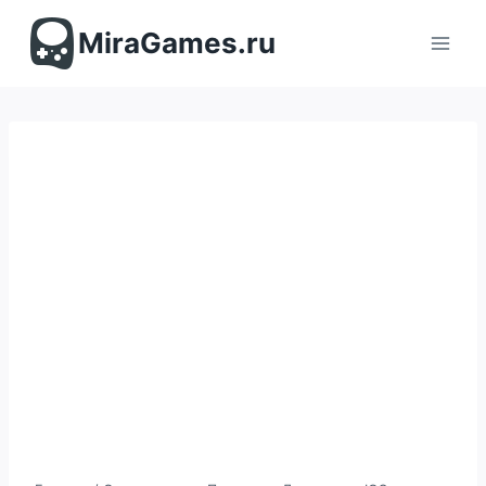
Перейти
к
MiraGames.ru
содержимому