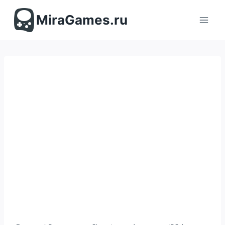
Перейти
к
MiraGames.ru
содержимому