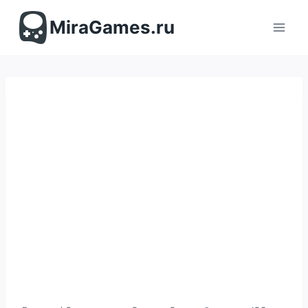
Перейти
к
MiraGames.ru
содержимому