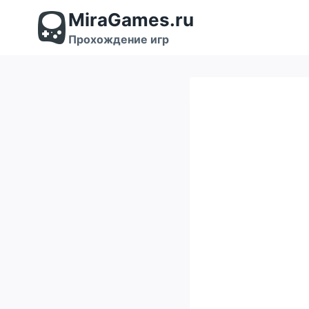
Перейти
MiraGames.ru
к
содержимому
Прохождение игр