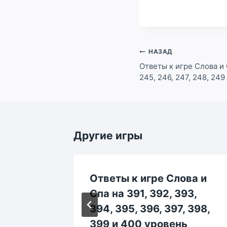
Навигация
НАЗАД
по
Ответы к игре Слова и 
245, 246, 247, 248, 249
записям
Другие игры
ва и
Ответы к игре Слова и
63,
Спа на 391, 392, 393,
 368,
394, 395, 396, 397, 398,
ь
399 и 400 уровень