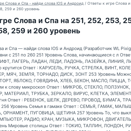
ре Слова и Спа - найди слова IOS и Андроид
/
Ответы к игре Слова и 
58, 259 и 260 уровень
ре Слова и Спа на 251, 252, 253, 25
258, 259 и 260 уровень
ва и Спа — найди слова IOS и Андроид (Разработчик WL Pixi
вни с 251 по 260 251 Уровень Слова, начинающиеся с л Отв
ЛИФТ, ЛАГЕРЬ, ЛАДАН, ЛЕДИ, ЛАДОНЬ, ЛАЗЕЙКА, ЛИНИЯ, 
то крутится Ответ : КАРУСЕЛЬ, РУЧКА, СТРЕЛКА, ВИНТ, КОЛ
, МЯЧ, ЗЕМЛЯ, ТОРНАДО, ДИСК, ЗОНТ 253 Уровень Можно н
ТОРТ, ЯБЛОКО, ГОВЯДИНА, ХЛЕБ, БЕКОН, МАСЛО, ПИЦЦА, Т
ии к слову микроскоп Ответ : МИКРОБ, СТЕКЛО, ПОЛЗУНОК,
, МАТЕРИАЛ, ТРУБКА, ЗЕРКАЛО, ВИРУС, КЛЕТКА, ЭЛЕМЕНТ
гня Ответ : РЕБЕНОК, ШЕЛК, ДЕРЕВО, ПРОВОД, БУМАГА, ТРА
256 Уровень Семья в гамаке Ответ : СЕМЬЯ, ГАМАК, МАЛЫ
 ОРНАМЕНТ, ПУГОВИЦА, ЩЕТИНА 257 Уровень То, что выкл
ОМПЬЮТЕР, РАДИО, КРАН, МУЗЫКА, МИКРОФОН, ДВИГАТЕЛЬ,
ень Мировые столицы Ответ : ТОКИО, ТАЛЛИН, ЛОНДОН, Р