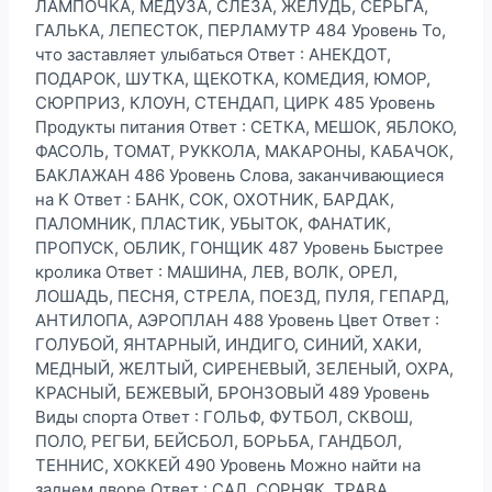
ЛАМПОЧКА, МЕДУЗА, СЛЕЗА, ЖЕЛУДЬ, СЕРЬГА,
ГАЛЬКА, ЛЕПЕСТОК, ПЕРЛАМУТР 484 Уровень То,
что заставляет улыбаться Ответ : АНЕКДОТ,
ПОДАРОК, ШУТКА, ЩЕКОТКА, КОМЕДИЯ, ЮМОР,
СЮРПРИЗ, КЛОУН, СТЕНДАП, ЦИРК 485 Уровень
Продукты питания Ответ : СЕТКА, МЕШОК, ЯБЛОКО,
ФАСОЛЬ, ТОМАТ, РУККОЛА, МАКАРОНЫ, КАБАЧОК,
БАКЛАЖАН 486 Уровень Слова, заканчивающиеся
на K Ответ : БАНК, СОК, ОХОТНИК, БАРДАК,
ПАЛОМНИК, ПЛАСТИК, УБЫТОК, ФАНАТИК,
ПРОПУСК, ОБЛИК, ГОНЩИК 487 Уровень Быстрее
кролика Ответ : МАШИНА, ЛЕВ, ВОЛК, ОРЕЛ,
ЛОШАДЬ, ПЕСНЯ, СТРЕЛА, ПОЕЗД, ПУЛЯ, ГЕПАРД,
АНТИЛОПА, АЭРОПЛАН 488 Уровень Цвет Ответ :
ГОЛУБОЙ, ЯНТАРНЫЙ, ИНДИГО, СИНИЙ, ХАКИ,
МЕДНЫЙ, ЖЕЛТЫЙ, СИРЕНЕВЫЙ, ЗЕЛЕНЫЙ, ОХРА,
КРАСНЫЙ, БЕЖЕВЫЙ, БРОНЗОВЫЙ 489 Уровень
Виды спорта Ответ : ГОЛЬФ, ФУТБОЛ, СКВОШ,
ПОЛО, РЕГБИ, БЕЙСБОЛ, БОРЬБА, ГАНДБОЛ,
ТЕННИС, ХОККЕЙ 490 Уровень Можно найти на
заднем дворе Ответ : САД, СОРНЯК, ТРАВА,