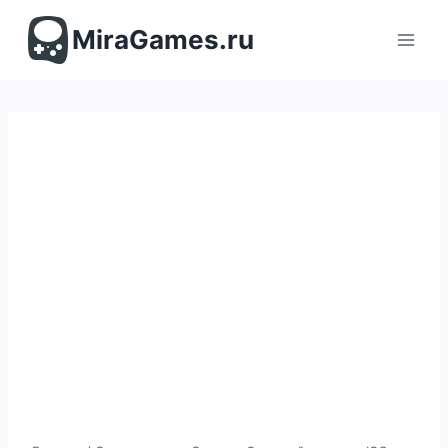
Перейти
к
MiraGames.ru
содержимому