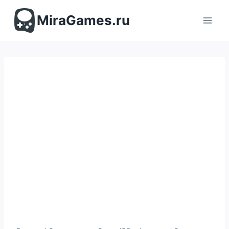
Перейти
к
MiraGames.ru
содержимому