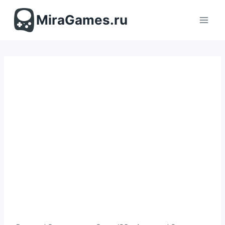
Перейти
к
MiraGames.ru
содержимому