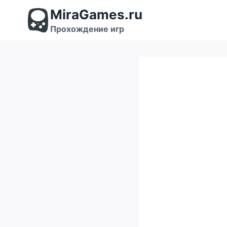
Перейти
MiraGames.ru
к
содержимому
Прохождение игр