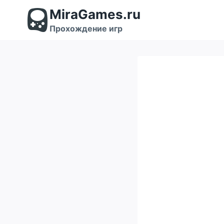
Перейти
MiraGames.ru
к
содержимому
Прохождение игр