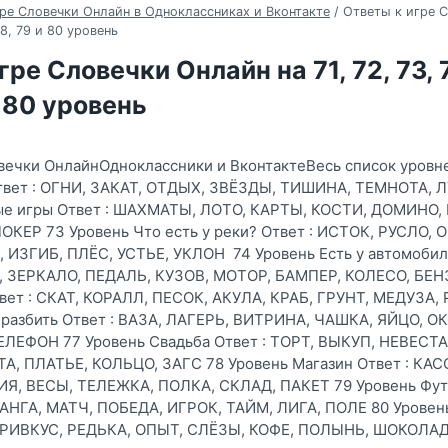
ре Словечки Онлайн в Одноклассниках и Вконтакте
/
Ответы к игре С
 78, 79 и 80 уровень
ре Словечки Онлайн на 71, 72, 73, 7
и 80 уровень
вечки ОнлайнОдноклассники и ВконтактеВесь список уровне
Ответ : ОГНИ, ЗАКАТ, ОТДЫХ, ЗВЁЗДЫ, ТИШИНА, ТЕМНОТА, Л
ые игры Ответ : ШАХМАТЫ, ЛОТО, КАРТЫ, КОСТИ, ДОМИНО,
КЕР 73 Уровень Что есть у реки? Ответ : ИСТОК, РУСЛО, О
ИЗГИБ, ПЛЁС, УСТЬЕ, УКЛОН 74 Уровень Есть у автомобиля
 ЗЕРКАЛО, ПЕДАЛЬ, КУЗОВ, МОТОР, БАМПЕР, КОЛЕСО, БЕН
вет : СКАТ, КОРАЛЛ, ПЕСОК, АКУЛА, КРАБ, ГРУНТ, МЕДУЗА
 разбить Ответ : ВАЗА, ЛАГЕРЬ, ВИТРИНА, ЧАШКА, ЯЙЦО, О
ЕЛЕФОН 77 Уровень Свадьба Ответ : ТОРТ, ВЫКУП, НЕВЕСТ
А, ПЛАТЬЕ, КОЛЬЦО, ЗАГС 78 Уровень Магазин Ответ : КАС
ИЯ, ВЕСЫ, ТЕЛЕЖКА, ПОЛКА, СКЛАД, ПАКЕТ 79 Уровень Футб
АНГА, МАТЧ, ПОБЕДА, ИГРОК, ТАЙМ, ЛИГА, ПОЛЕ 80 Уровен
 ПРИВКУС, РЕДЬКА, ОПЫТ, СЛЁЗЫ, КОФЕ, ПОЛЫНЬ, ШОКОЛАД