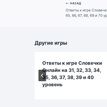
Навигация
НАЗАД
по
Ответы к игре Словечки
65, 66, 67, 68, 69 и 70 
записям
Другие игры
овечки
Ответы к игре Словечки
 173,
Онлайн на 31, 32, 33, 34,
178, 179
35, 36, 37, 38, 39 и 40
уровень