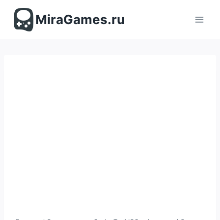
Перейти
к
MiraGames.ru
содержимому