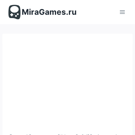
Перейти
к
MiraGames.ru
содержимому