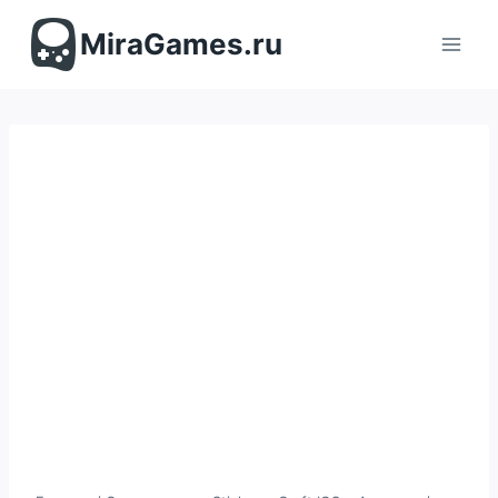
Перейти
к
MiraGames.ru
содержимому