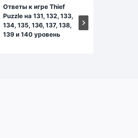
Ответы к игре Thief
Ответы
Puzzle на 131, 132, 133,
Puzzle 
134, 135, 136, 137, 138,
85, 86,
139 и 140 уровень
уровен