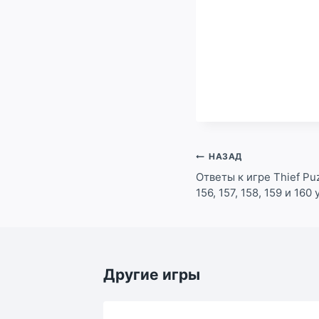
Навигация
НАЗАД
по
Ответы к игре Thief Puzz
156, 157, 158, 159 и 160
записям
Другие игры