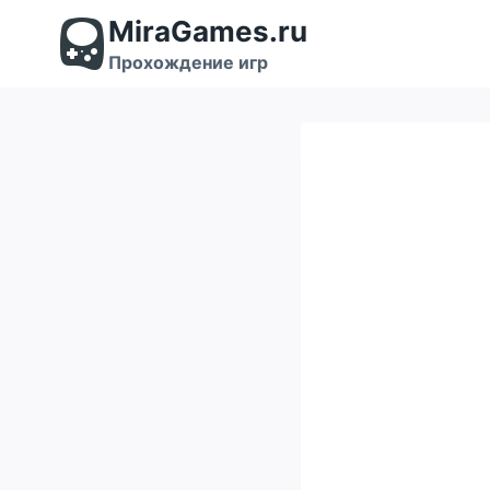
Перейти
MiraGames.ru
к
содержимому
Прохождение игр