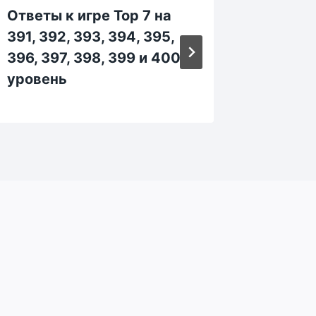
Ответы к игре Top 7 на
Ответы
391, 392, 393, 394, 395,
301, 30
396, 397, 398, 399 и 400
306, 30
уровень
уровен