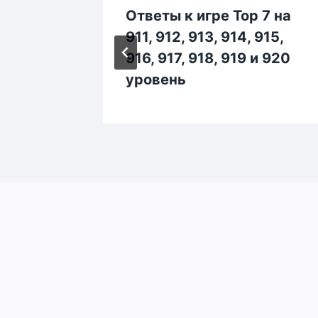
 7 на
Ответы к игре Top 7 на
315,
911, 912, 913, 914, 915,
и 320
916, 917, 918, 919 и 920
уровень