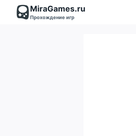
Перейти
MiraGames.ru
к
содержимому
Прохождение игр