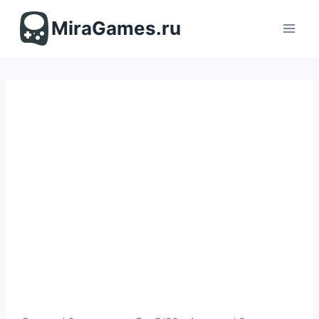
Перейти
к
MiraGames.ru
содержимому