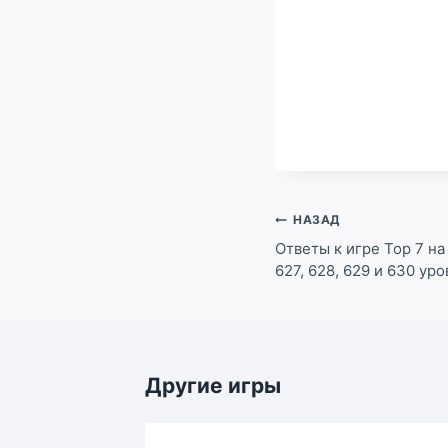
Навигация
НАЗАД
по
Ответы к игре Top 7 на 
627, 628, 629 и 630 ур
записям
Другие игры