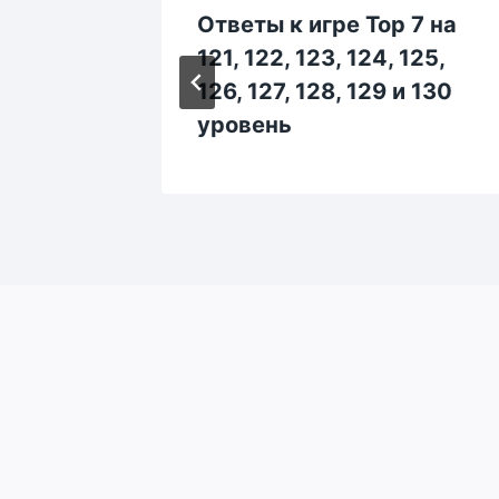
 7 на
Ответы к игре Top 7 на
 295,
121, 122, 123, 124, 125,
 и 300
126, 127, 128, 129 и 130
уровень