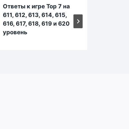
Ответы к игре Top 7 на
Ответы
611, 612, 613, 614, 615,
901, 90
616, 617, 618, 619 и 620
906, 90
уровень
уровен