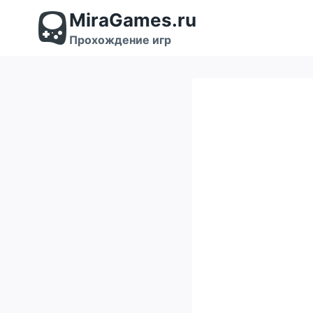
Перейти
MiraGames.ru
к
содержимому
Прохождение игр