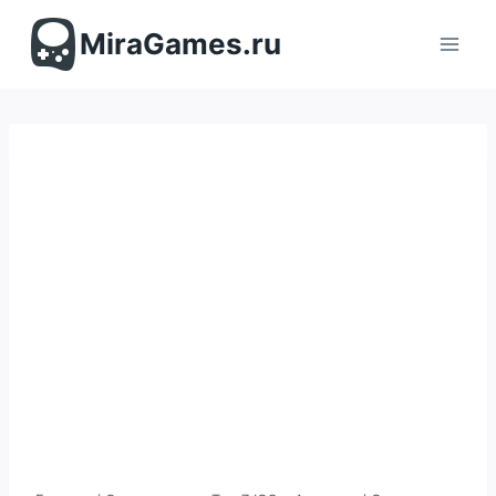
Перейти
к
MiraGames.ru
содержимому