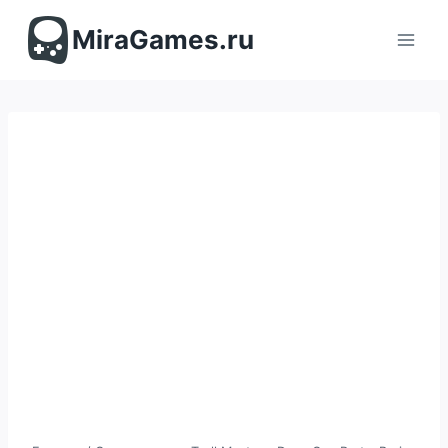
Перейти
к
MiraGames.ru
содержимому