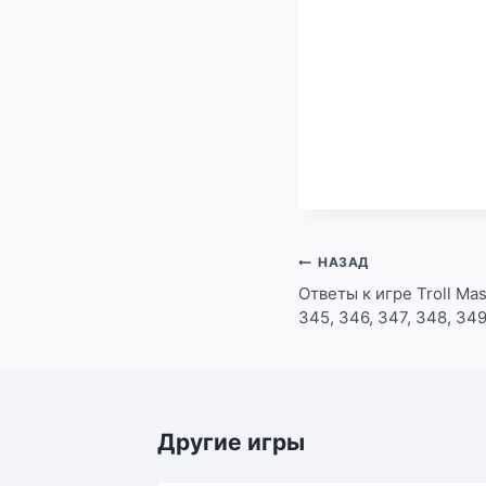
Навигация
НАЗАД
по
Ответы к игре Troll Mas
345, 346, 347, 348, 34
записям
Другие игры