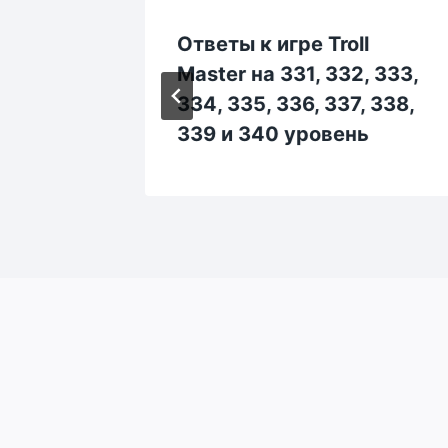
l
Ответы к игре Troll
 143,
Master на 331, 332, 333,
 148,
334, 335, 336, 337, 338,
339 и 340 уровень