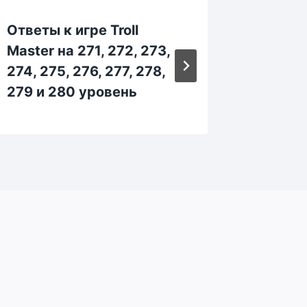
Ответы к игре Troll
Ответы 
Master на 271, 272, 273,
Master 
274, 275, 276, 277, 278,
114, 115
279 и 280 уровень
и 120 