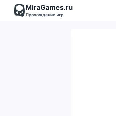
Перейти
MiraGames.ru
к
содержимому
Прохождение игр