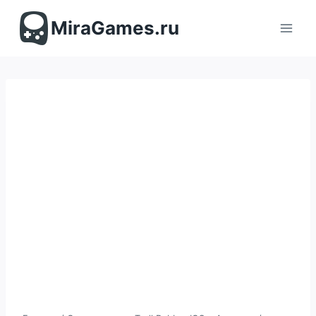
Перейти
к
MiraGames.ru
содержимому