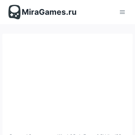
Перейти
к
MiraGames.ru
содержимому