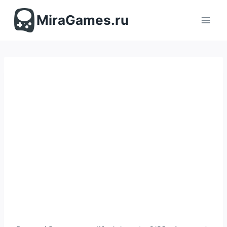
Перейти
к
MiraGames.ru
содержимому