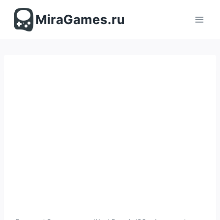
Перейти
к
MiraGames.ru
содержимому