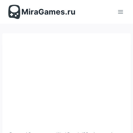
Перейти
к
MiraGames.ru
содержимому