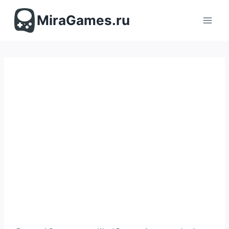
Перейти
к
MiraGames.ru
содержимому