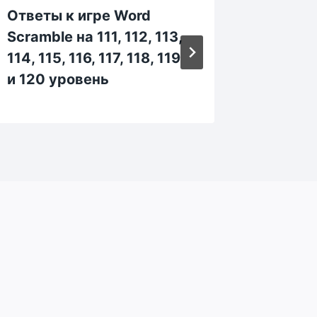
Ответы к игре Word
Ответы
Scramble на 111, 112, 113,
Scrambl
114, 115, 116, 117, 118, 119
144, 14
и 120 уровень
149 и 