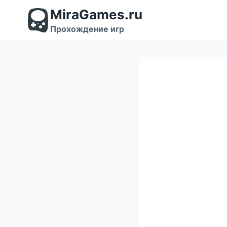
Перейти
MiraGames.ru
к
содержимому
Прохождение игр