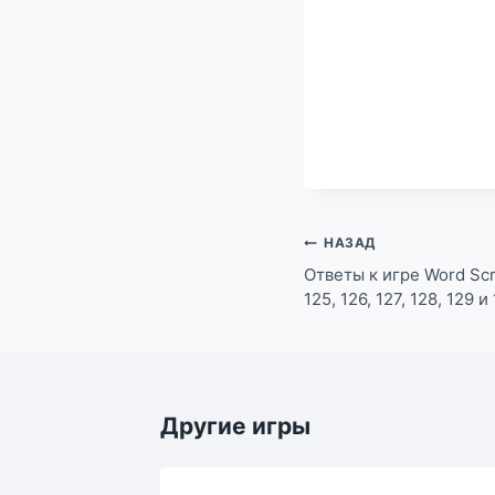
Навигация
НАЗАД
по
Ответы к игре Word Scra
125, 126, 127, 128, 129 
записям
Другие игры