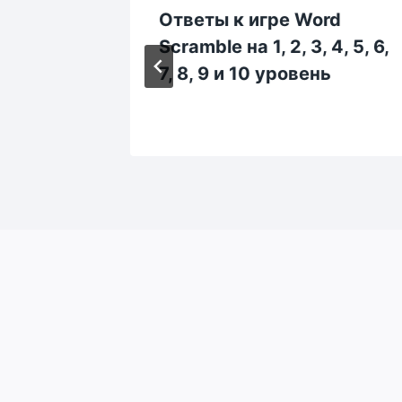
rd
Ответы к игре Word
13, 14,
Scramble на 1, 2, 3, 4, 5, 6,
20
7, 8, 9 и 10 уровень