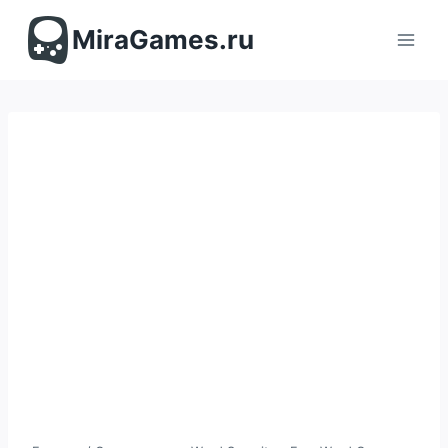
Перейти
к
MiraGames.ru
содержимому