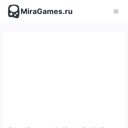
Перейти
к
MiraGames.ru
содержимому