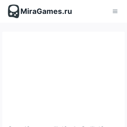
Перейти
к
MiraGames.ru
содержимому