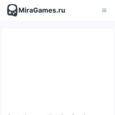
Перейти
к
MiraGames.ru
содержимому