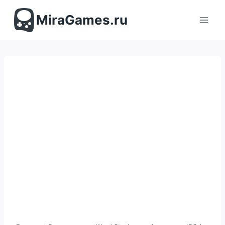
Перейти
к
MiraGames.ru
содержимому